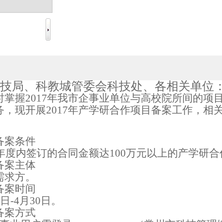
细
技局、科教城管委会科技处、各相关单位
时掌握
2017
年我市企事业单位与高校院所间的项
务，现开展
2017
年产学研合作项目备案工作，相
备案条件
年度内签订的合同金额达
100
万元以上的产学研合
备案主体
需求方。
备案时间
5
日
-4
月
30
日
。
备案方式