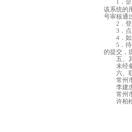
1
．企
该系统的
号审核通
2
．登
3
．点
4
．如
5
．待
的提交，
五、
未经
六、
常州
李建
常州
许柏