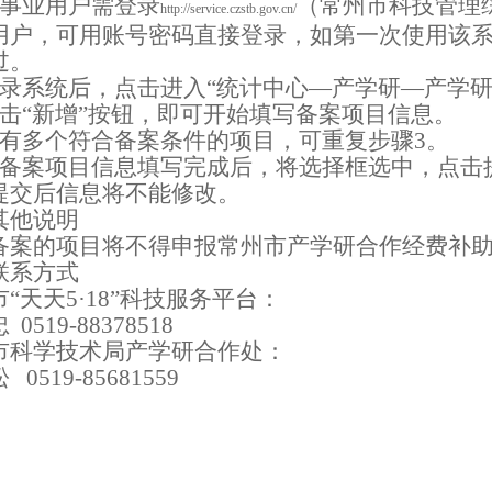
事业用户需登录
（常州市科技管理
http://service.czstb.gov.cn/
用户，可用账号密码直接登录，如第一次使用该
过。
录系统后，点击进入
“
统计中心
—
产学研
—
产学
击
“
新增
”
按钮，即可开始填写备案项目信息。
有多个符合备案条件的项目，可重复步骤
3
。
备案项目信息填写完成后，将选择框选中，点击
提交后信息将不能修改。
其他说明
备案的项目将不得申报常州市产学研合作经费补
联系方式
市
“
天天
5·18”
科技服务平台
：
忠
0519-88378518
市科学技术局产学研合作处：
松
0519-85681559