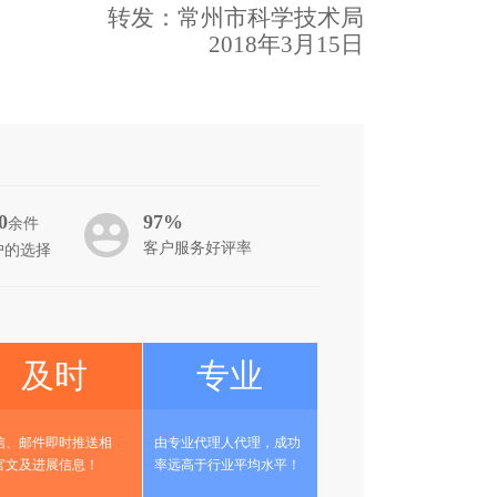
转发：常州市科学技术局
2018
年
3
月
15
日
0
97%
余件
客户服务好评率
户的选择
及时
专业
信、邮件即时推送相
由专业代理人代理，成功
官文及进展信息！
率远高于行业平均水平！