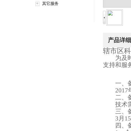
+
其它服务
产品详
辖市区科
为及
支持和服
一、
2017
二、
技术
三、
3
月
1
四、