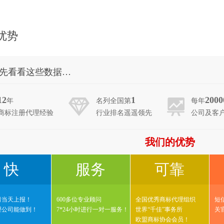
优势
先看看这些数据…
12
1
2000
年
名列全国第
每年
商标注册代理经验
行业排名遥遥领先
公司及客
我们的优势
快
服务
可靠
请当天上报！
600多位专业顾问
全国优秀商标代理组织
短
理公司能做到！
7*24小时进行一对一服务！
世界“千佳”事务所
关
欧盟商标协会会员！