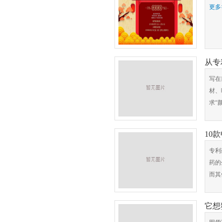
更多
从专
写在
材、
求“
10
专利
药的
而其
它想