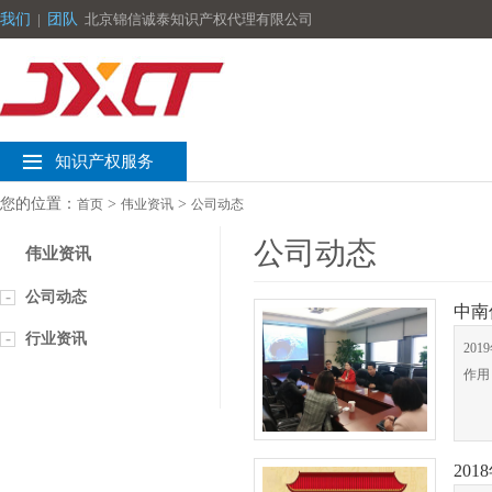
我们
|
团队
北京锦信诚泰知识产权代理有限公司
知识产权服务
您的位置：
>
>
首页
伟业资讯
公司动态
公司动态
伟业资讯
-
公司动态
中南
-
行业资讯
20
作用
20