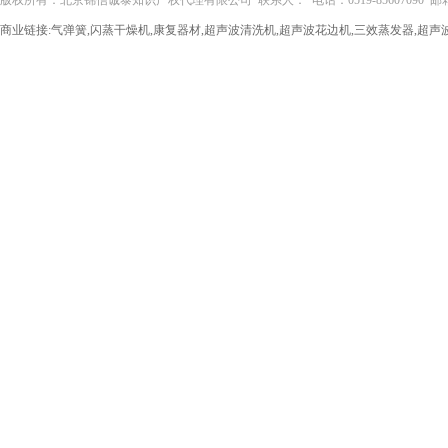
版权所有：北京锦信诚泰知识产权代理有限公司 联系人： 电话：0519-85607090 邮箱：l
商业链接:
气弹簧
,
闪蒸干燥机
,
康复器材
,
超声波清洗机
,
超声波花边机
,
三效蒸发器
,
超声